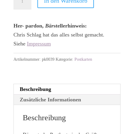
In den Warenkorb
klein,
Nr.39
Menge
Her- pardon,
Bär
stellerhinweis:
Chris Schlag hat das alles selbst gemacht.
Siehe
Impressum
Artikelnummer:
pk0039
Kategorie:
Postkarten
Beschreibung
Zusätzliche Informationen
Beschreibung